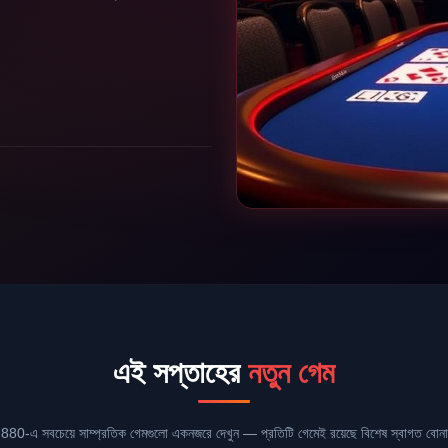
এই সপ্তাহের
নতুন গেম
880-এ সবচেয়ে সাম্প্রতিক গেমগুলো একনজরে দেখুন — প্রতিটি গেমেই রয়েছে বিশেষ স্বাগত বোন