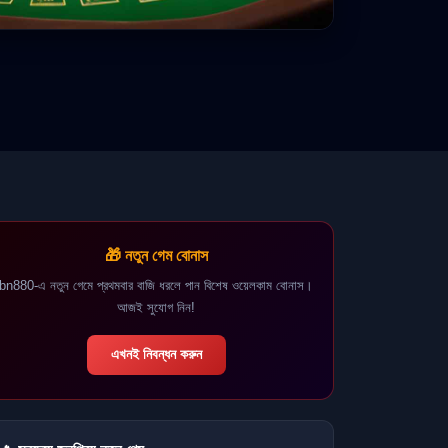
🎁 নতুন গেম বোনাস
bn880-এ নতুন গেমে প্রথমবার বাজি ধরলে পান বিশেষ ওয়েলকাম বোনাস।
আজই সুযোগ নিন!
এখনই নিবন্ধন করুন