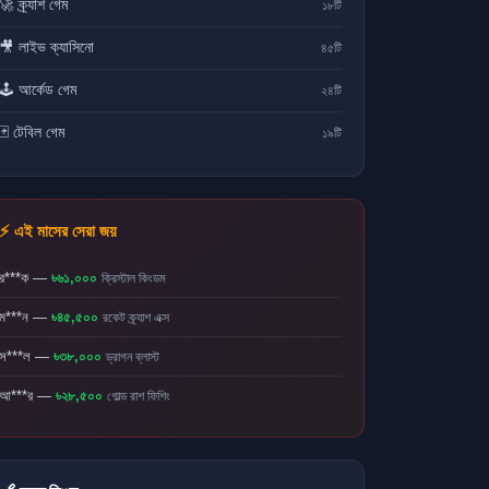
🚀 ক্র্যাশ গেম
১৮টি
🎥 লাইভ ক্যাসিনো
৪৫টি
🕹️ আর্কেড গেম
২৪টি
🃏 টেবিল গেম
১৯টি
⚡ এই মাসের সেরা জয়
র***ক —
৳৬১,০০০
ক্রিস্টাল কিংডম
ম***ন —
৳৪৫,৫০০
রকেট ক্র্যাশ এক্স
স***ল —
৳৩৮,০০০
ড্রাগন ব্লাস্ট
আ***র —
৳২৮,৫০০
গোল্ড রাশ ফিশিং