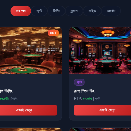
সব গেম
স্লট
ফিশিং
ক্র্যাশ
লাইভ
আর্কেড
HOT
স্লট
রাশ ফিশিং
মেগা স্পিন কিং
৯৬.৮%
| ফিশিং
RTP:
৯৭.৫%
| স্লট
এখনই খেলুন
এখনই খেলুন