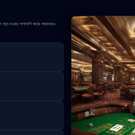
 নতুন হওয়ার পাশাপাশি জয়ের সম্ভাবনাও