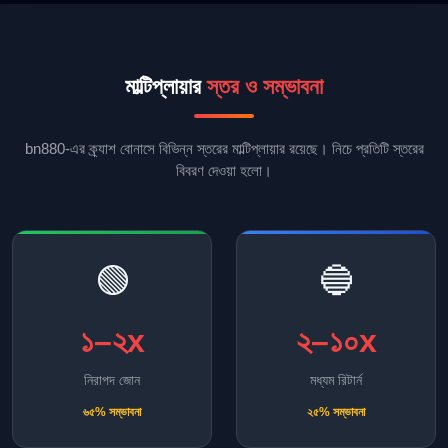
মাল্টিপ্লায়ার
স্তর ও সম্ভাবনা
bn880-এর ক্র্যাশ বোনাসে বিভিন্ন স্তরের মাল্টিপ্লায়ার রয়েছে। নিচে প্রতিটি স্তরের
বিবরণ দেওয়া হলো।
🟢
🔵
১–২x
২–১০x
নিরাপদ জোন
মধ্যম রিটার্ন
৬৫% সম্ভাবনা
২৫% সম্ভাবনা