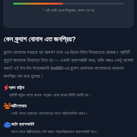
* এটি একটি ডেমো ভিজ্যুয়াল, আসল গেম নয়
কেন ক্র্যাশ বোনাস এত জনপ্রিয়?
ক্র্যাশ বোনাসের সবচেয়ে বড় আকর্ষণ হলো এর রিয়েল-টাইম সিদ্ধান্তের রোমাঞ্চ। প্রতিটি
মুহূর্তে আপনাকে সিদ্ধান্ত নিতে হয় — এখনই ক্যাশআউট করব, নাকি আরও একটু অপেক্ষা
করব? এই টান-টান উত্তেজনাই bn880-এর ক্র্যাশ বোনাসকে বাংলাদেশের অন্যতম
জনপ্রিয় গেম করে তুলেছে।
দ্রুত রাউন্ড
প্রতিটি রাউন্ড মাত্র কয়েক সেকেন্ড থেকে কয়েক মিনিট স্থায়ী হয়।
মাল্টিপ্লেয়ার
একই সময়ে হাজারো খেলোয়াড়ের সাথে প্রতিযোগিতা করুন।
অটো ক্যাশআউট
আগে থেকে মাল্টিপ্লায়ার সেট করলে স্বয়ংক্রিয়ভাবে ক্যাশআউট হবে।