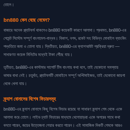
তোলে।
bn880 কেন বেছে নেবেন?
বাজারে অনেক প্ল্যাটফর্ম থাকলেও bn880 কয়েকটি কারণে আলাদা। প্রথমত, bn880-এর
পেমেন্ট সিস্টেম সম্পূর্ণ বাংলাদেশ-বান্ধব। বিকাশ, নগদ, রকেট সহ বিভিন্ন মোবাইল ব্যাংকিং
পদ্ধতিতে জমা ও তোলা যায়। দ্বিতীয়ত, bn880-এর ক্যাশআউট প্রক্রিয়া দ্রুত —
সাধারণত কয়েক মিনিটের মধ্যেই টাকা পৌঁছে যায়।
তৃতীয়ত, bn880-এর কাস্টমার সাপোর্ট টিম বাংলায় কথা বলে, তাই যেকোনো সমস্যায়
ভাষার বাধা নেই। চতুর্থত, প্ল্যাটফর্মটি মোবাইলে সম্পূর্ণ অপ্টিমাইজড, তাই যেকোনো জায়গা
থেকে খেলা যায়।
ক্র্যাশ বোনাসের বিশেষ ফিচারসমূহ
bn880-এর ক্র্যাশ বোনাসে কিছু বিশেষ ফিচার রয়েছে যা সাধারণ ক্র্যাশ গেম থেকে একে
আলাদা করে তোলে। লাইভ চ্যাট ফিচারের মাধ্যমে খেলোয়াড়রা একে অপরের সাথে কথা
বলতে পারেন, জয়ের উত্তেজনা শেয়ার করতে পারেন। এই সামাজিক দিকটি গেমকে আরও