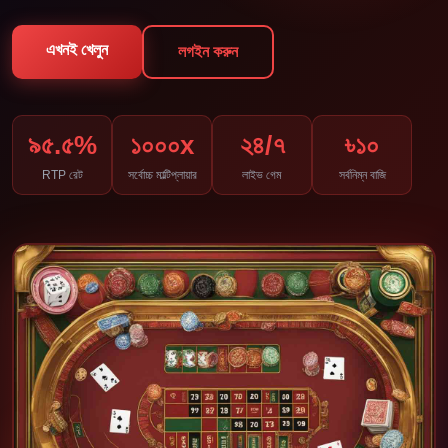
এখনই খেলুন
লগইন করুন
৯৫.৫%
১০০০x
২৪/৭
৳১০
RTP রেট
সর্বোচ্চ মাল্টিপ্লায়ার
লাইভ গেম
সর্বনিম্ন বাজি