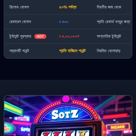
রিলোড বোনাস
৫০% পর্যন্ত
দ্বিতীয় জমা থেকে
রেফারেল বোনাস
৳ ৫০০
প্রতি রেফার্ড বন্ধুর জন্য
টুর্নামেন্ট পুরস্কার
৳ ৫,০০,০০০+
সাপ্তাহিক টুর্নামেন্ট
HOT
লয়্যালটি পয়েন্ট
প্রতি বাজিতে পয়েন্ট
নিয়মিত খেলোয়াড়