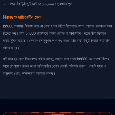
সাপ্তাহিক টুর্নামেন্টে মোট ৳৫,০০,০০০+ পুরস্কার পুল
নিরাপদ ও দায়িত্বশীল খেলা
bn880 সবসময় বিশ্বাস করে যে খেলা হওয়া উচিত বিনোদনের জন্য, আয়ের একমাত্র উৎস
হিসেবে নয়। তাই bn880 প্ল্যাটফর্মে নিজের দৈনিক বা সাপ্তাহিক খরচের সীমা নির্ধারণ
করার সুবিধা রয়েছে। সেলফ-এক্সক্লুশন অপশনও পাওয়া যায় যারা কিছুটা বিরতি নিতে চান
তাদের জন্য।
যদি মনে হয় খেলা নিয়ন্ত্রণের বাইরে যাচ্ছে, তাহলে সাথে সাথে bn880-এর সাপোর্ট টিমের
সাথে যোগাযোগ করুন অথবা দায়িত্বশীল খেলার পেজটি পরিদর্শন করুন। একটি সুস্থ ও
আনন্দময় গেমিং অভিজ্ঞতাই আমাদের লক্ষ্য।