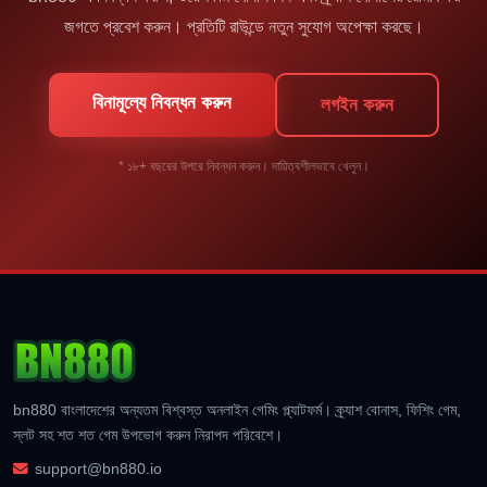
জগতে প্রবেশ করুন। প্রতিটি রাউন্ডে নতুন সুযোগ অপেক্ষা করছে।
বিনামূল্যে নিবন্ধন করুন
লগইন করুন
* ১৮+ বছরের উপরে নিবন্ধন করুন। দায়িত্বশীলভাবে খেলুন।
bn880 বাংলাদেশের অন্যতম বিশ্বস্ত অনলাইন গেমিং প্ল্যাটফর্ম। ক্র্যাশ বোনাস, ফিশিং গেম,
স্লট সহ শত শত গেম উপভোগ করুন নিরাপদ পরিবেশে।
support@bn880.io