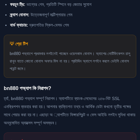
ফরচুন ট্রি:
ভাগ্যের গেম, প্রতিটি স্পিনে বড় জেতার সুযোগ
ক্র্যাশ বোনাস:
উত্তেজনাপূর্ণ মাল্টিপ্লায়ার গেম
বার্ড ক্যাচার:
দ্রুতগতির স্কিল-বেসড গেম
💡 প্রো টিপ
bn880 পঅ্যাপে প্রথমবার লগইনেই পাচ্ছেন ওয়েলকাম বোনাস। অ্যাপের নোটিফিকেশন চালু
রাখুন যাতে কোনো বোনাস অফার মিস না হয়। প্রতিদিন অ্যাপে লগইন করলে ডেইলি বোনাস
পয়েন্ট জমে।
bn880 পঅ্যাপ কি নিরাপদ?
হ্যাঁ, bn880 পঅ্যাপ সম্পূর্ণ নিরাপদ। অ্যাপটিতে ব্যাংক-লেভেলের ২৫৬-বিট SSL
এনক্রিপশন ব্যবহার করা হয়। আপনার ব্যক্তিগত তথ্য ও আর্থিক ডেটা কখনো তৃতীয় পক্ষের
সাথে শেয়ার করা হয় না। এছাড়া অ ্যাপটিতে ফিঙ্গারপ্রিন্ট ও ফেস আইডি লগইন সুবিধা থাকায়
অননুমোদিত অ্যাক্সেস সম্পূর্ণ অসম্ভব।