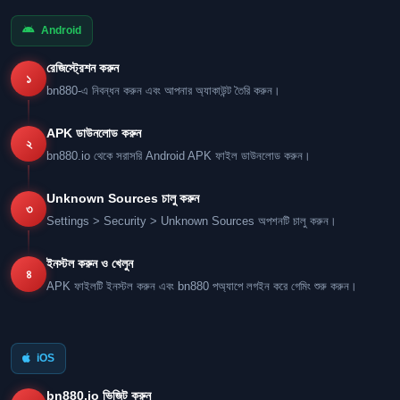
Android
রেজিস্ট্রেশন করুন
১
bn880-এ নিবন্ধন করুন এবং আপনার অ্যাকাউন্ট তৈরি করুন।
APK ডাউনলোড করুন
২
bn880.io থেকে সরাসরি Android APK ফাইল ডাউনলোড করুন।
Unknown Sources চালু করুন
৩
Settings > Security > Unknown Sources অপশনটি চালু করুন।
ইনস্টল করুন ও খেলুন
৪
APK ফাইলটি ইনস্টল করুন এবং bn880 পঅ্যাপে লগইন করে গেমিং শুরু করুন।
iOS
bn880.io ভিজিট করুন