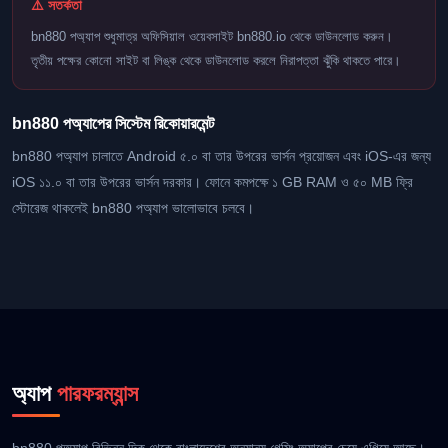
⚠️ সতর্কতা
bn880 পঅ্যাপ শুধুমাত্র অফিসিয়াল ওয়েবসাইট bn880.io থেকে ডাউনলোড করুন।
তৃতীয় পক্ষের কোনো সাইট বা লিঙ্ক থেকে ডাউনলোড করলে নিরাপত্তা ঝুঁকি থাকতে পারে।
bn880 পঅ্যাপের সিস্টেম রিকোয়ারমেন্ট
bn880 পঅ্যাপ চালাতে Android ৫.০ বা তার উপরের ভার্সন প্রয়োজন এবং iOS-এর জন্য
iOS ১১.০ বা তার উপরের ভার্সন দরকার। ফোনে কমপক্ষে ১ GB RAM ও ৫০ MB ফ্রি
স্টোরেজ থাকলেই bn880 পঅ্যাপ ভালোভাবে চলবে।
অ্যাপ
পারফরম্যান্স