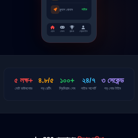
ক্র্যাশ বোনাস
লাইভ
হোম
গেমস
র‌্যাংক
প্রোফাইল
৫ লক্ষ+
৪.৮/৫
১০০+
২৪/৭
৩ সেকেন্ড
মোট ডাউনলোড
গড় রেটিং
প্রিমিয়াম গেম
লাইভ সাপোর্ট
গড় লোড টাইম