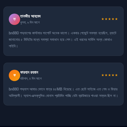
তানভীর আহমেদ
ত
★★★★★
খুলনা, ৬ দিন আগে
bn880 পঅ্যাপের কাস্টমার সাপোর্ট অনেক ভালো। একবার পেমেন্টে সমস্যা হয়েছিল, চ্যাটে
জানানোর ৫ মিনিটের মধ্যে সমস্যা সমাধান হয়ে গেল। এই ধরনের সার্ভিস অন্য কোথাও
পাইনি।
ফারহান রহমান
ফ
★★★★★
বরিশাল, ৪ দিন আগে
bn880 পঅ্যাপ আমার ফোনে মাত্র ৪৫MB নিয়েছে। এত ছোট সাইজে এত গেম ও ফিচার
অবিশ্বাসী। অ্যাপ-এক্সক্লুসিভ বোনাস প্রতিদিন পাচ্ছি যেটা ব্রাউজারে পাওয়া সম্ভব ছিল না।