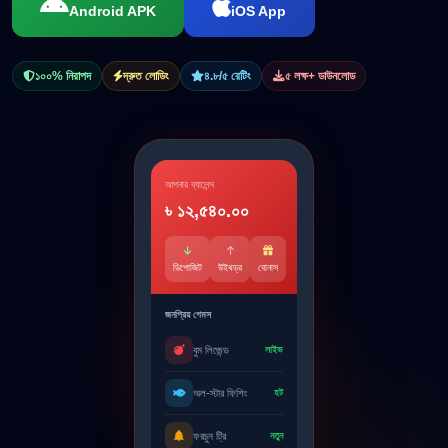
Android APK
iOS App
১০০% নিরাপদ
দ্রুত লোডিং
৪.৮/৫ রেটিং
৫ লক্ষ+ ডাউনলোড
আপনার ব্যালেন্স
৳ ১২,৫৪০.০০
ডিপোজিট
উইথড্র
বোনাস
জনপ্রিয় গেমস
বুম লিজেন্ড
লাইভ
অল-স্টার ফিশিং
হট
ফরচুন ট্রি
নতুন