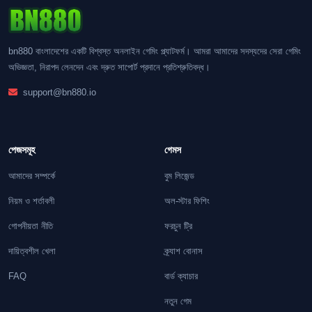
bn880 বাংলাদেশের একটি বিশ্বস্ত অনলাইন গেমিং প্ল্যাটফর্ম। আমরা আমাদের সদস্যদের সেরা গেমিং
অভিজ্ঞতা, নিরাপদ লেনদেন এবং দ্রুত সাপোর্ট প্রদানে প্রতিশ্রুতিবদ্ধ।
support@bn880.io
পেজসমূহ
গেমস
আমাদের সম্পর্কে
বুম লিজেন্ড
নিয়ম ও শর্তাবলী
অল-স্টার ফিশিং
গোপনীয়তা নীতি
ফরচুন ট্রি
দায়িত্বশীল খেলা
ক্র্যাশ বোনাস
FAQ
বার্ড ক্যাচার
নতুন গেম