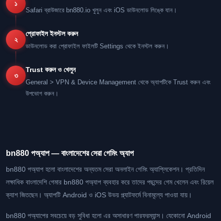
১
Safari ব্রাউজারে bn880.io খুলুন এবং iOS ডাউনলোড লিঙ্কে যান।
প্রোফাইল ইনস্টল করুন
২
ডাউনলোড করা প্রোফাইল ফাইলটি Settings থেকে ইনস্টল করুন।
Trust করুন ও খেলুন
৩
General > VPN & Device Management থেকে অ্যাপটিকে Trust করুন এবং
উপভোগ করুন।
bn880 পঅ্যাপ — বাংলাদেশের সেরা গেমিং অ্যাপ
bn880 পঅ্যাপ হলো বাংলাদেশের অন্যতম সেরা অনলাইন গেমিং অ্যাপ্লিকেশন। প্রতিদিন
লক্ষাধিক বাংলাদেশি গেমার bn880 পঅ্যাপ ব্যবহার করে তাদের পছন্দের গেম খেলেন এবং রিয়েল
ক্যাশ জিতছেন। অ্যাপটি Android ও iOS উভয় প্ল্যাটফর্মে বিনামূল্যে পাওয়া যায়।
bn880 পঅ্যাপের সবচেয়ে বড় সুবিধা হলো এর অসাধারণ পারফরম্যান্স। যেকোনো Android