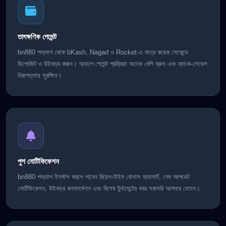
তাৎক্ষণিক পেমেন্ট
bn880 পঅ্যাপ থেকে bKash, Nagad ও Rocket-এ মাত্র কয়েক সেকেন্ডে
ডিপোজিট ও উইথড্র করুন। অ্যাপে পেমেন্ট প্রক্রিয়া অনেক বেশি দ্রুত এবং ব্যাংক-লেভেল
নিরাপত্তায় সুরক্ষিত।
পুশ নোটিফিকেশন
bn880 পঅ্যাপ ইনস্টল করলে পাবেন রিয়েল-টাইম বোনাস অ্যালার্ট, গেম আপডেট
নোটিফিকেশন, উইথড্র কনফার্মেশন এবং বিশেষ টুর্নামেন্টের খবর সরাসরি আপনার ফোনে।