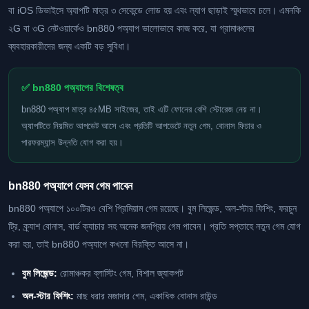
বা iOS ডিভাইসে অ্যাপটি মাত্র ৩ সেকেন্ডে লোড হয় এবং ল্যাগ ছাড়াই স্মুথভাবে চলে। এমনকি
২G বা ৩G নেটওয়ার্কেও bn880 পঅ্যাপ ভালোভাবে কাজ করে, যা গ্রামাঞ্চলের
ব্যবহারকারীদের জন্য একটি বড় সুবিধা।
✅ bn880 পঅ্যাপের বিশেষত্ব
bn880 পঅ্যাপ মাত্র ৪৫MB সাইজের, তাই এটি ফোনের বেশি স্টোরেজ নেয় না।
অ্যাপটিতে নিয়মিত আপডেট আসে এবং প্রতিটি আপডেটে নতুন গেম, বোনাস ফিচার ও
পারফরম্যান্স উন্নতি যোগ করা হয়।
bn880 পঅ্যাপে যেসব গেম পাবেন
bn880 পঅ্যাপে ১০০টিরও বেশি প্রিমিয়াম গেম রয়েছে। বুম লিজেন্ড, অল-স্টার ফিশিং, ফরচুন
ট্রি, ক্র্যাশ বোনাস, বার্ড ক্যাচার সহ অনেক জনপ্রিয় গেম পাবেন। প্রতি সপ্তাহে নতুন গেম যোগ
করা হয়, তাই bn880 পঅ্যাপে কখনো বিরক্তি আসে না।
বুম লিজেন্ড:
রোমাঞ্চকর ব্লাস্টিং গেম, বিশাল জ্যাকপট
অল-স্টার ফিশিং:
মাছ ধরার মজাদার গেম, একাধিক বোনাস রাউন্ড