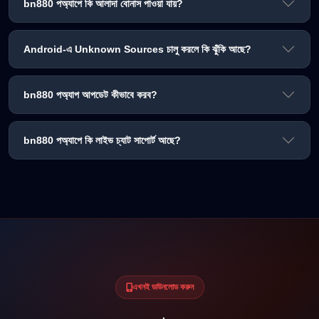
bn880 পঅ্যাপে কি আলাদা বোনাস পাওয়া যায়?
Android-এ Unknown Sources চালু করলে কি ঝুঁকি আছে?
bn880 পঅ্যাপ আপডেট কীভাবে করব?
bn880 পঅ্যাপে কি লাইভ চ্যাট সাপোর্ট আছে?
এখনই ডাউনলোড করুন